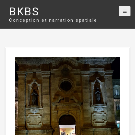
Aller
BKBS
au
contenu
Conception et narration spatiale
principal