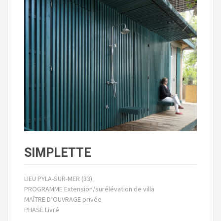
SIMPLETTE
LIEU PYLA-SUR-MER (33)
PROGRAMME Extension/surélévation de villa
MAÎTRE D’OUVRAGE privée
PHASE Livré