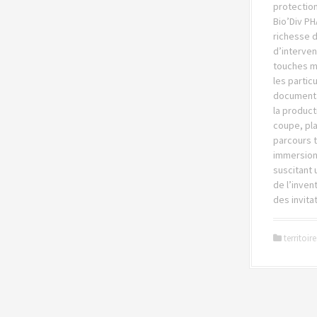
protection
Bio’Div PH
richesse 
d’interven
touches m
les particu
documenta
la produc
coupe, pla
parcours 
immersion
suscitant 
de l’inven
des invita
territoire