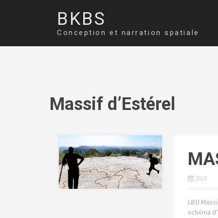
Aller
BKBS
au
contenu
Conception et narration spatiale
principal
Massif d’Estérel
MAS
2018
LIEU Mass
schéma d’