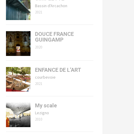
Bassin d'Arcachon
2021
DOUCE FRANCE
GUINGAMP
2020
ENFANCE DE L’ART
courbevoie
2021
My scale
Lezigno
2010