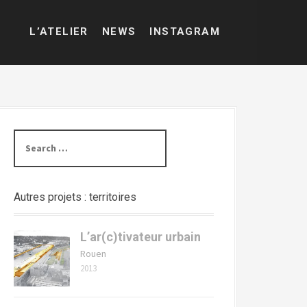
L’ATELIER
NEWS
INSTAGRAM
Search
for:
Autres projets : territoires
L’ar(c)tivateur urbain
Rouen
2013