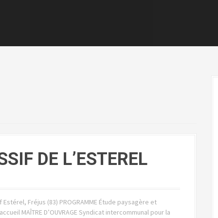
SIF DE L’ESTEREL
if Estérel, Fréjus (83) PROGRAMME Étude paysagère et
accueil MAÎTRE D’OUVRAGE Syndicat intercommunal pour la