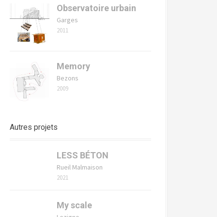
Observatoire urbain
Garges
2011
Memory
Bezons
2009
Autres projets
LESS BÉTON
Rueil Malmaison
2021
My scale
Lezigno