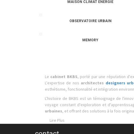
MAISON CLIMAT ENERGIE
OBSERVATOIRE URBAIN
MEMORY
Le
cabinet BKBS
, porté par une réputation d'
L'expertise de nos
architectes
designers urb
esthétisme, fonctionnalité et intégration enviro
L'histoire de BKBS est un témoignage de l'innov
voyage constant d'exploration et d'apprentissag
urbaines
, et offrant des solutions à la fois origi
Lire Plus
contact