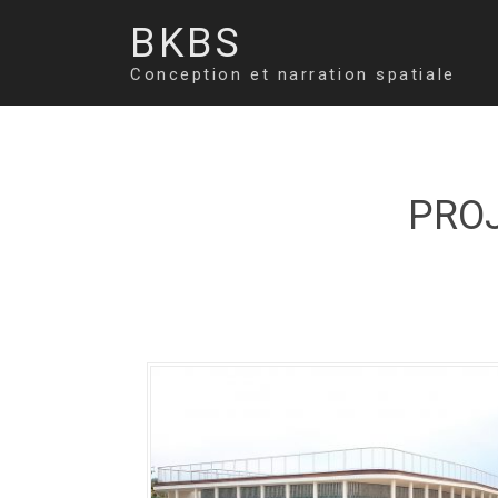
Aller
BKBS
au
contenu
Conception et narration spatiale
principal
PRO