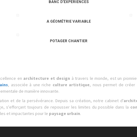
BANC D’EXPÉRIENCES
A GÉOMÉTRIE VARIABLE
POTAGER CHANTIER
excellence en
architecture et design
à travers le monde, est un pionni
ains
, associée à une riche
culture artistique
, nous permet de crée
nnementale de manière innovante.
ation et de la persévérance. Depuis sa création, notre cabinet d'
archit
e, s'efforçant toujours de repousser les limites du possible dans la
con
nales et impactantes pour le
paysage urbain
.