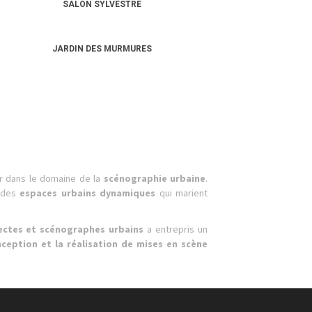
SALON SYLVESTRE
JARDIN DES MURMURES
er dans le domaine de la
scénographie urbaine
.
r des
espaces urbains dynamiques
qui marient
ectes et scénographes urbains
a entrepris un
ception et la réalisation de mises en scène